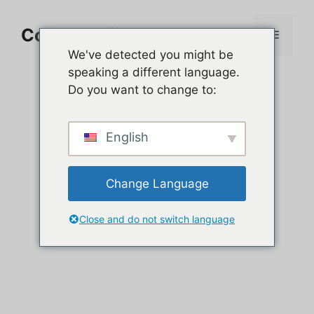
Aller
au
Comment jouer sur PC
Menu
contenu
We've detected you might be
speaking a different language.
Do you want to change to:
English
Change Language
Close and do not switch language