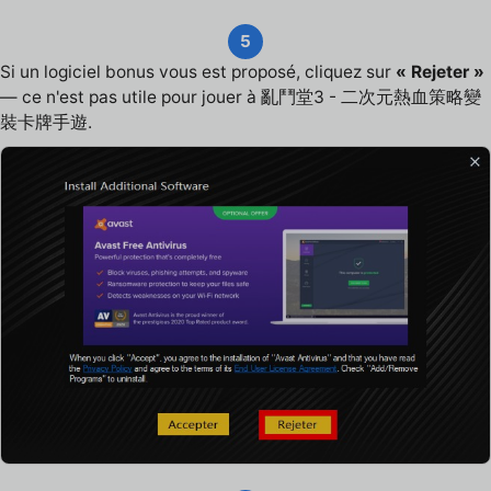
5
Si un logiciel bonus vous est proposé, cliquez sur
« Rejeter »
— ce n'est pas utile pour jouer à 亂鬥堂3 - 二次元熱血策略變
裝卡牌手遊.