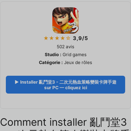
★★★★☆
3,9/5
502 avis
Studio :
Grid games
Catégorie :
Jeux de rôles
▶ Installer 亂鬥堂3 - 二次元熱血策略變裝卡牌手遊
sur PC — cliquez ici
Comment installer 亂鬥堂3