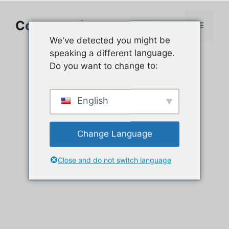
Aller
au
Comment jouer sur PC
Menu
contenu
We've detected you might be
speaking a different language.
Do you want to change to:
English
Change Language
Close and do not switch language