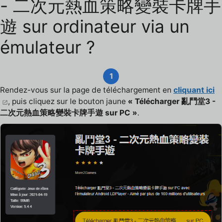
- 二次元熱血策略變裝卡牌手
遊 sur ordinateur via un
émulateur ?
1
Rendez-vous sur la page de téléchargement en
cliquant ici
, puis cliquez sur le bouton jaune
« Télécharger 亂鬥堂3 -
二次元熱血策略變裝卡牌手遊 sur PC »
.