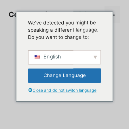
Aller
au
Comment jouer sur PC
Menu
contenu
We've detected you might be
speaking a different language.
Do you want to change to:
English
Change Language
Close and do not switch language