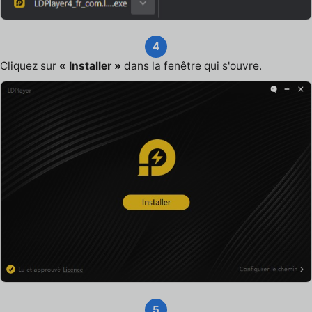
4
Cliquez sur
« Installer »
dans la fenêtre qui s'ouvre.
5