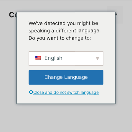
Aller
au
Comment jouer sur PC
Menu
contenu
We've detected you might be
speaking a different language.
Do you want to change to:
English
Change Language
Close and do not switch language