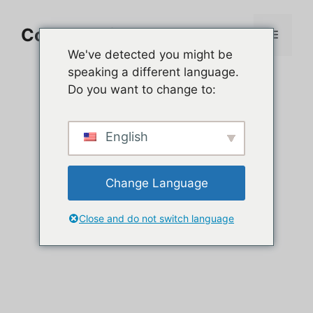
Aller
au
Comment jouer sur PC
Menu
contenu
We've detected you might be
speaking a different language.
Do you want to change to:
English
Change Language
Close and do not switch language