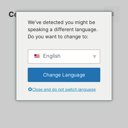
Aller
au
Comment jouer sur PC
Menu
contenu
We've detected you might be
speaking a different language.
Do you want to change to:
English
Change Language
Close and do not switch language