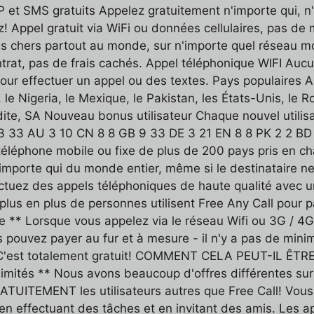
oIP et SMS gratuits Appelez gratuitement n'importe qui,
 Appel gratuit via WiFi ou données cellulaires, pas de m
 pas chers partout au monde, sur n'importe quel réseau 
trat, pas de frais cachés. Appel téléphonique WIFI Aucu
pour effectuer un appel ou des textes. Pays populaires 
, le Nigeria, le Mexique, le Pakistan, les États-Unis, le
dite, SA Nouveau bonus utilisateur Chaque nouvel utilis
 33 33 AU 3 10 CN 8 8 GB 9 33 DE 3 21 EN 8 8 PK 2 2 B
téléphone mobile ou fixe de plus de 200 pays pris en ch
'importe qui du monde entier, même si le destinataire 
ectuez des appels téléphoniques de haute qualité avec u
e plus en plus de personnes utilisent Free Any Call pour
ne ** Lorsque vous appelez via le réseau Wifi ou 3G / 4G
us pouvez payer au fur et à mesure - il n'y a pas de mi
C'est totalement gratuit! COMMENT CELA PEUT-IL ÊTRE
limités ** Nous avons beaucoup d'offres différentes sur
ATUITEMENT les utilisateurs autres que Free Call! Vous
en effectuant des tâches et en invitant des amis. Les ap