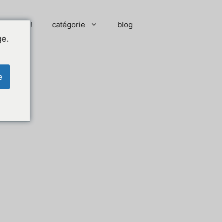
 moment !
catégorie
blog
ge.
e