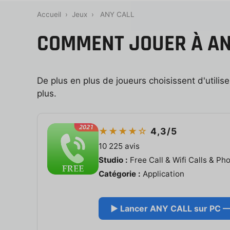
Accueil
›
Jeux
›
ANY CALL
COMMENT JOUER À AN
De plus en plus de joueurs choisissent d'utili
plus.
★★★★☆
4,3/5
10 225 avis
Studio :
Free Call & Wifi Calls & Ph
Catégorie :
Application
▶ Lancer ANY CALL sur PC — c