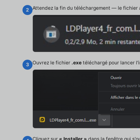
Attendez la fin du téléchargement — le fichier
2
Ouvrez le fichier
.exe
téléchargé pour lancer l'i
3
Cliquez sur
« Installer »
dans la fenêtre qui s'o