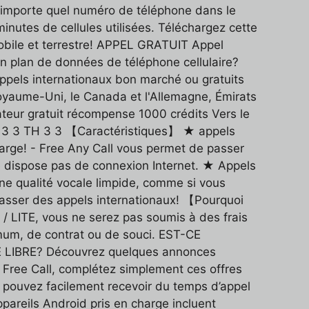
 n'importe quel numéro de téléphone dans le
inutes de cellules utilisées. Téléchargez cette
mobile et terrestre! APPEL GRATUIT Appel
n plan de données de téléphone cellulaire?
Appels internationaux bon marché ou gratuits
 Royaume-Uni, le Canada et l'Allemagne, Émirats
ateur gratuit récompense 1000 crédits Vers le
D 3 3 TH 3 3 【Caractéristiques】 ★ appels
arge! - Free Any Call vous permet de passer
ne dispose pas de connexion Internet. ★ Appels
ne qualité vocale limpide, comme si vous
 passer des appels internationaux! 【Pourquoi
 / LITE, vous ne serez pas soumis à des frais
nimum, de contrat ou de souci. EST-CE
 LIBRE? Découvrez quelques annonces
 Free Call, complétez simplement ces offres
 pouvez facilement recevoir du temps d’appel
pareils Android pris en charge incluent