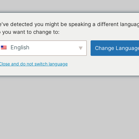
Jeu mobile, la liste de nos tutos
Les jeux mobiles du
've detected you might be speaking a different langua
 you want to change to:
t
English
Change Languag
Close and do not switch language