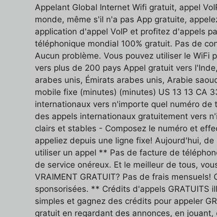
Appelant Global Internet Wifi gratuit, appel V
monde, même s'il n'a pas App gratuite, appelez!
application d'appel VoIP et profitez d'appels
téléphonique mondial 100% gratuit. Pas de con
Aucun problème. Vous pouvez utiliser le WiFi 
vers plus de 200 pays Appel gratuit vers l'Inde
arabes unis, Émirats arabes unis, Arabie saou
mobile fixe (minutes) (minutes) US 13 13 CA
internationaux vers n'importe quel numéro de 
des appels internationaux gratuitement vers n
clairs et stables - Composez le numéro et eff
appeliez depuis une ligne fixe! Aujourd'hui, d
utiliser un appel ** Pas de facture de télépho
de service onéreux. Et le meilleur de tous, vo
VRAIMENT GRATUIT? Pas de frais mensuels! 
sponsorisées. ** Crédits d'appels GRATUITS il
simples et gagnez des crédits pour appeler GR
gratuit en regardant des annonces, en jouant, 