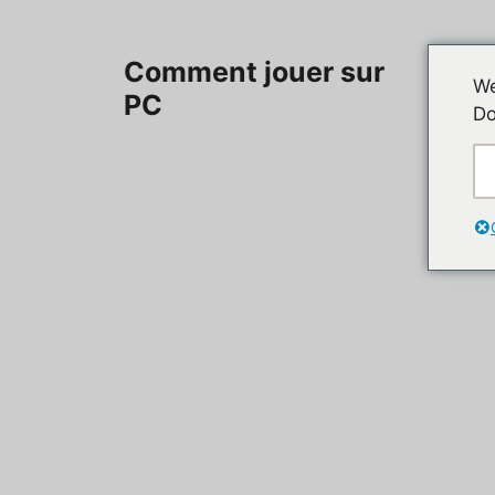
Aller
au
Accueil
Comment jouer sur
contenu
We
PC
Do
Contac