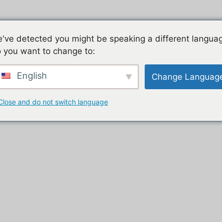
Jeu mobile, la liste de nos tutos
Les jeux mobiles du
've detected you might be speaking a different langua
 you want to change to:
t
English
Change Languag
Close and do not switch language