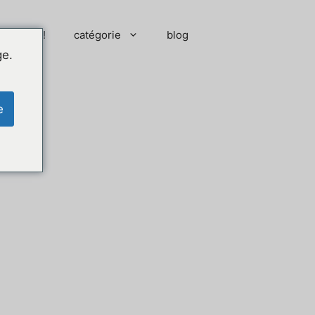
 moment !
catégorie
blog
ge.
e