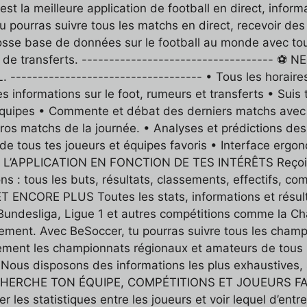
 la meilleure application de football en direct, informat
 pourras suivre tous les matchs en direct, recevoir des
rosse base de données sur le football au monde avec tou
urs de transferts. ----------------------------------
-------------------------------- • Tous les horaires 
s informations sur le foot, rumeurs et transferts • Suis 
 équipes • Commente et débat des derniers matchs avec
os matchs de la journée. • Analyses et prédictions des 
 de tous tes joueurs et équipes favoris • Interface ergon
L’APPLICATION EN FONCTION DE TES INTÉRÊTS Reçois et 
ns : tous les buts, résultats, classements, effectifs, co
CORE PLUS Toutes les stats, informations et résulta
 Bundesliga, Ligue 1 et autres compétitions comme la 
ement. Avec BeSoccer, tu pourras suivre tous les cham
galement les championnats régionaux et amateurs de to
isposons des informations les plus exhaustives, sta
RECHERCHE TON ÉQUIPE, COMPÉTITIONS ET JOUEURS FAVO
r les statistiques entre les joueurs et voir lequel d’ent