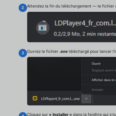
Attendez la fin du téléchargement — le fichier
2
Ouvrez le fichier
.exe
téléchargé pour lancer l'i
3
Cliquez sur
« Installer »
dans la fenêtre qui s'o