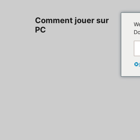
Aller
au
Accueil
Comment jouer sur
contenu
We
PC
Do
Contac