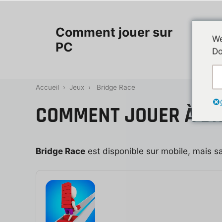
Aller
au
Accueil
Comment jouer sur
contenu
We
PC
Do
Contac
Accueil
›
Jeux
›
Bridge Race
COMMENT JOUER À BR
Bridge Race
est disponible sur mobile, mais s