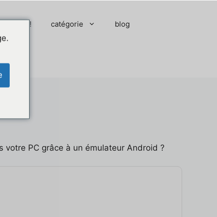
 moment !
catégorie
blog
ge.
e
is votre PC grâce à un émulateur Android ?