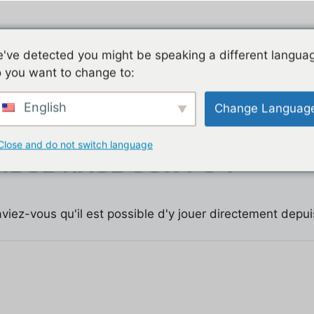
Jeu mobile, la liste de nos tutos
Les jeux mobiles du
've detected you might be speaking a different langua
 you want to change to:
t
English
Change Languag
Close and do not switch language
IDGE RACE SUR PC ?
aviez-vous qu'il est possible d'y jouer directement depu