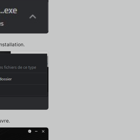
nstallation.
uvre.