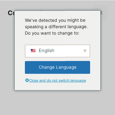
Aller
au
Comment jouer sur PC
Menu
contenu
We've detected you might be
speaking a different language.
Do you want to change to:
English
Change Language
Close and do not switch language