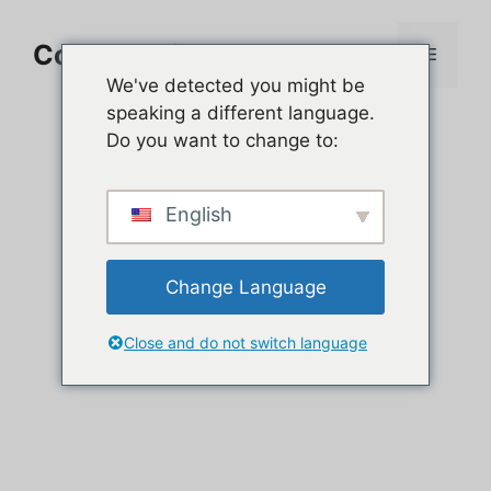
Aller
au
Comment jouer sur PC
Menu
contenu
We've detected you might be
speaking a different language.
Do you want to change to:
English
Change Language
Close and do not switch language