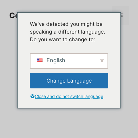
Aller
au
Comment jouer sur PC
Menu
contenu
We've detected you might be
speaking a different language.
Do you want to change to:
English
Change Language
Close and do not switch language