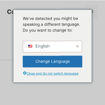
Aller
au
Comment jouer sur PC
Menu
contenu
We've detected you might be
speaking a different language.
Do you want to change to:
English
Change Language
Close and do not switch language