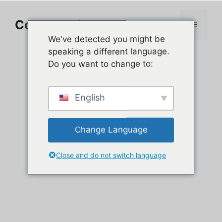
Aller
au
Comment jouer sur PC
Menu
contenu
We've detected you might be
speaking a different language.
Do you want to change to:
English
Change Language
Close and do not switch language