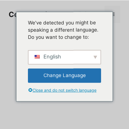
Aller
au
Comment jouer sur PC
Menu
contenu
We've detected you might be
speaking a different language.
Do you want to change to:
English
Change Language
Close and do not switch language