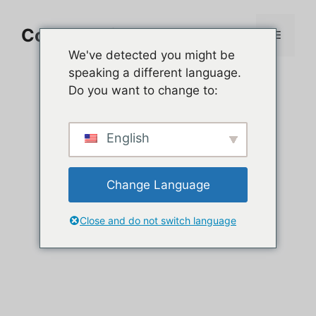
Aller
au
Comment jouer sur PC
Menu
contenu
We've detected you might be
speaking a different language.
Do you want to change to:
English
Change Language
Close and do not switch language