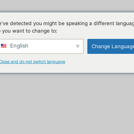
Jeu mobile, la liste de nos tutos
Les jeux mobiles du
've detected you might be speaking a different langua
 you want to change to:
t
English
Change Languag
Close and do not switch language