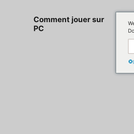
Aller
au
Accueil
Comment jouer sur
contenu
We
PC
Do
Contac