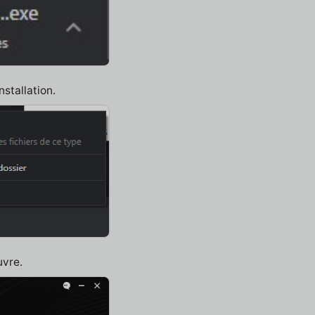
nstallation.
uvre.