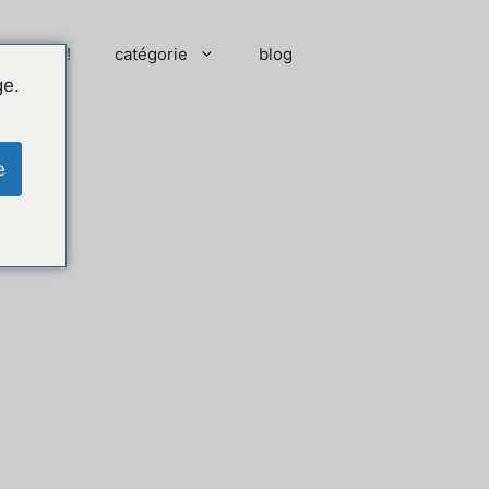
 moment !
catégorie
blog
ge.
e