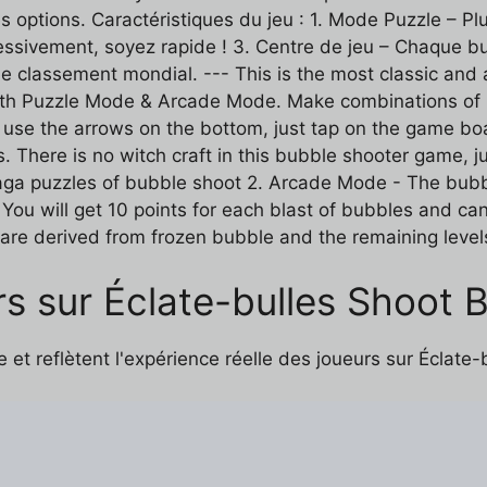
es options. Caractéristiques du jeu : 1. Mode Puzzle – P
ssivement, soyez rapide ! 3. Centre de jeu – Chaque bu
ns le classement mondial. --- This is the most classic a
 both Puzzle Mode & Arcade Mode. Make combinations of
t use the arrows on the bottom, just tap on the game boa
s. There is no witch craft in this bubble shooter game, 
saga puzzles of bubble shoot 2. Arcade Mode - The bubb
You will get 10 points for each blast of bubbles and can
 are derived from frozen bubble and the remaining level
s sur Éclate-bulles Shoot 
 et reflètent l'expérience réelle des joueurs sur Éclate