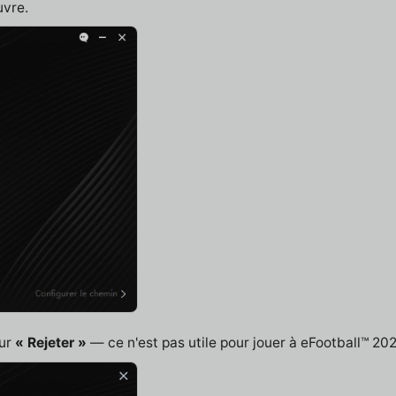
uvre.
sur
« Rejeter »
— ce n'est pas utile pour jouer à eFootball™ 202