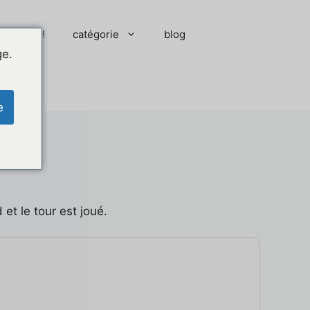
 moment !
catégorie
blog
ge.
e
 et le tour est joué.