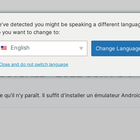
Jeu mobile, la liste de nos tutos
Les jeux mobiles du
've detected you might be speaking a different langua
 you want to change to:
t
English
Change Languag
Close and do not switch language
OOTBALL™ 2022 SUR PC ?
qu'il n'y paraît. Il suffit d'installer un émulateur Android