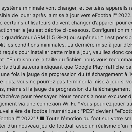
s système minimale vont changer, et certains appareils n
ssible de jouer après la mise à jour vers eFootball™ 2022
ue certains utilisateurs doivent changer d’appareil pour 
nctionner le jeu est décrite ci-dessous. Configuration m
 quadricœur ARM (1.5 GHz) ou supérieur *Il est possible
lit les conditions minimales. La dernière mise à jour d’eF
requis pour installer cette mise à jour, veuillez donc c
. *En raison de la taille du fichier, nous vous recomm
rts d’utilisateurs indiquant que Google Play n’affiche 
 une fois la jauge de progression du téléchargement à 1
 De plus, vous ne pourrez pas terminer la mise à jour si 
nce pas, même si la jauge de progression du téléchargement
our s’achève pour réessayer. Nous tenons à nous excuser
gement via une connexion Wi-Fi. *Vous pourrez jouer au
velle ère de football numérique : "PES" devient "eFootb
ootball™ 2022" ! ■ Toute l’émotion du foot sur votre sm
iter d’un nouveau jeu de football avec un réalisme d'un 