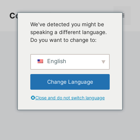
Aller
au
Comment jouer sur PC
Menu
contenu
We've detected you might be
speaking a different language.
Do you want to change to:
English
Change Language
Close and do not switch language