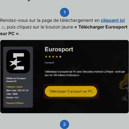
1
Rendez-vous sur la page de téléchargement en
cliquant ici
, puis cliquez sur le bouton jaune
« Télécharger Eurosport
sur PC »
.
2