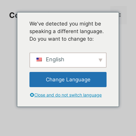
Aller
au
Comment jouer sur PC
Menu
contenu
We've detected you might be
speaking a different language.
Do you want to change to:
English
Change Language
Close and do not switch language