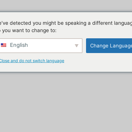
Jeu mobile, la liste de nos tutos
Les jeux mobiles du
've detected you might be speaking a different langua
 you want to change to:
t
English
Change Languag
Close and do not switch language