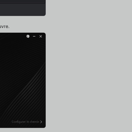
uvre.