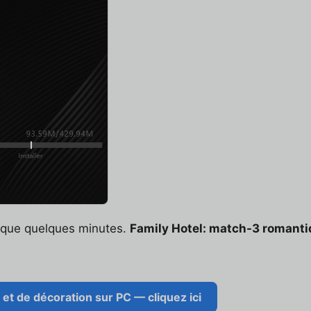
t que quelques minutes.
Family Hotel: match-3 romanti
et de décoration sur PC — cliquez ici