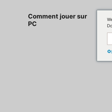
Aller
au
Accueil
Comment jouer sur
contenu
We
PC
Do
Contac