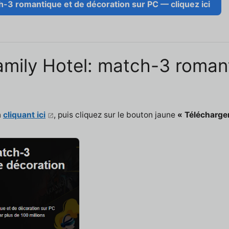
ch-3 romantique et de décoration sur PC — cliquez ici
 Family Hotel: match-3 roma
n
cliquant ici
, puis cliquez sur le bouton jaune
« Télécharge