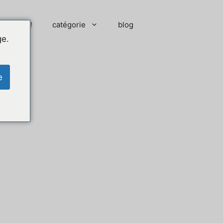
 moment !
catégorie
blog
ge.
e