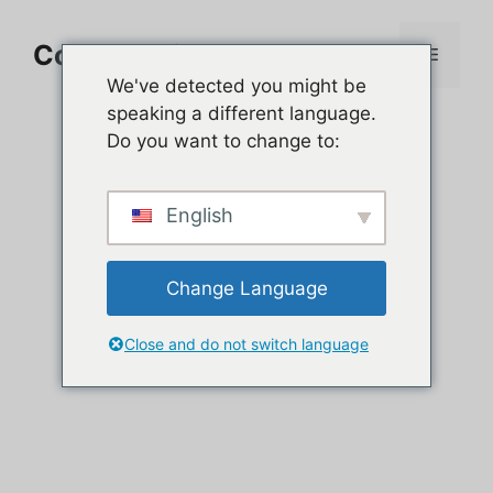
Aller
au
Comment jouer sur PC
Menu
contenu
We've detected you might be
speaking a different language.
Do you want to change to:
English
Change Language
Close and do not switch language