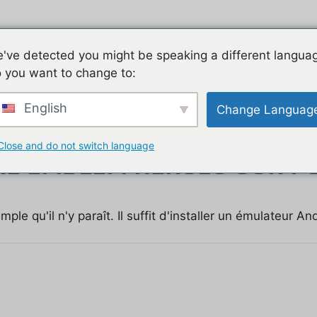
Jeu mobile, la liste de nos tutos
Les jeux mobiles du
've detected you might be speaking a different langua
 you want to change to:
t
English
Change Languag
Close and do not switch language
RE EMBLEM HEROES SUR PC
ple qu'il n'y paraît. Il suffit d'installer un émulateur And