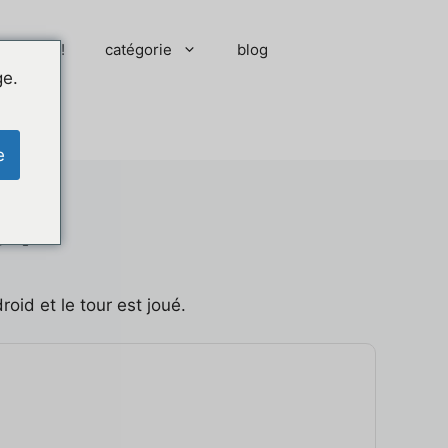
 moment !
catégorie
blog
ge.
e
 ?
roid et le tour est joué.