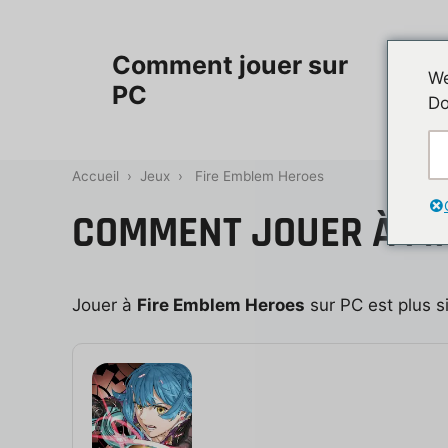
Aller
au
Accueil
Comment jouer sur
contenu
We
PC
Do
Contac
Accueil
›
Jeux
›
Fire Emblem Heroes
COMMENT JOUER À FI
Jouer à
Fire Emblem Heroes
sur PC est plus sim