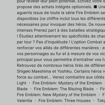
pour révéler leur plein potentiel. Écrivez votr
propose des achats intégrés optionnels. ■ Une
aguerris issus de toute la série Fire Emblem s
disponibles (ce chiffre inclut tous les différe
nécessaires pour invoquer des héros. De nouve
intenses Prenez part à des batailles stratégiq
! Étudiez attentivement les spécificités de cha
par tour ? Pas d'inquiétude ! L'option Combat
renforcer vos alliés de différentes manières : 
vos personnages au fur et à mesure de vos vict
principal pour vous permettre d'entraîner vos 
Retrouvez de nombreux héros tirés de différen
Shigeki Maeshima et Yoshiku. Certains héros r
force au combat... Venez combattre aux côtés
Light ・ Fire Emblem: Mystery of the Emblem 
Blade ・ Fire Emblem: The Blazing Blade ・ F
Fire Emblem: New Mystery of the Emblem ・ F
Valentia ・ Fire Emblem: Three Houses ・ Tokyo 