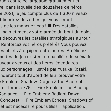
cation est téléchargeable gratuitement et
ive, dans laquelle des douzaines de héros
er 2021, le jeu compte plus de 1 300 niveaux
 obtiendrez des orbes qui vous seront
rs ne les manquez pas ! ■ Des batailles
re main et menez votre armée du bout du doigt
us découvrez les batailles stratégiques au tour
 ■ Renforcez vos héros préférés Vous pouvez
les objets à équiper, entre autres. Améliorez
modes de jeu existent en parallèle du scénario
nouveaux venus et des héros légendaires
ux personnages illustrés par Yusuke Kozaki,
nderont tout d'abord de leur prouver votre
ire Emblem: Shadow Dragon & the Blade of
em: Thracia 776 ・ Fire Emblem: The Binding
f Radiance ・ Fire Emblem: Radiant Dawn ・
t/Conquest ・ Fire Emblem Echoes: Shadows of
st nécessaire pour utiliser l'application.