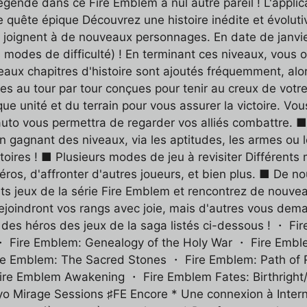
e légende dans ce Fire Emblem à nul autre pareil ! L'appli
 quête épique Découvrez une histoire inédite et évolut
e joignent à de nouveaux personnages. En date de janvi
nts modes de difficulté) ! En terminant ces niveaux, vous
aux chapitres d'histoire sont ajoutés fréquemment, alo
ues au tour par tour conçues pour tenir au creux de vot
que unité et du terrain pour vous assurer la victoire. Vo
 auto vous permettra de regarder vos alliés combattre.
en gagnant des niveaux, via les aptitudes, les armes ou 
oires ! ■ Plusieurs modes de jeu à revisiter Différents 
héros, d'affronter d'autres joueurs, et bien plus. ■ De 
ts jeux de la série Fire Emblem et rencontrez de nouvea
ejoindront vos rangs avec joie, mais d'autres vous dema
 des héros des jeux de la saga listés ci-dessous ! ・ F
・ Fire Emblem: Genealogy of the Holy War ・ Fire Embl
ire Emblem: The Sacred Stones ・ Fire Emblem: Path o
ire Emblem Awakening ・ Fire Emblem Fates: Birthrigh
Mirage Sessions ♯FE Encore * Une connexion à Internet e