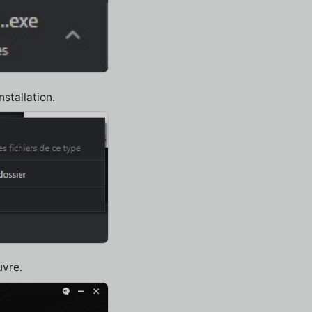
nstallation.
uvre.