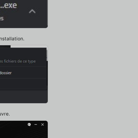
nstallation.
uvre.