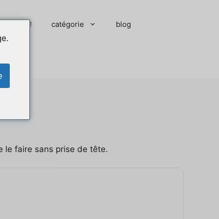
 moment !
catégorie
blog
ge.
e
le faire sans prise de tête.