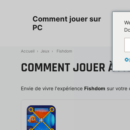
Aller
au
Accueil
Comment jouer sur
contenu
We
PC
Do
Contac
Accueil
›
Jeux
›
Fishdom
COMMENT JOUER À FI
Envie de vivre l'expérience
Fishdom
sur votre 