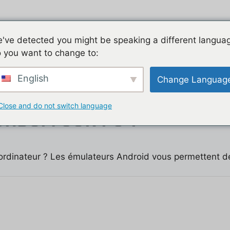
Jeu mobile, la liste de nos tutos
Les jeux mobiles du
've detected you might be speaking a different langua
 you want to change to:
t
English
Change Languag
Close and do not switch language
SHDOM SUR PC ?
ordinateur ? Les émulateurs Android vous permettent de 