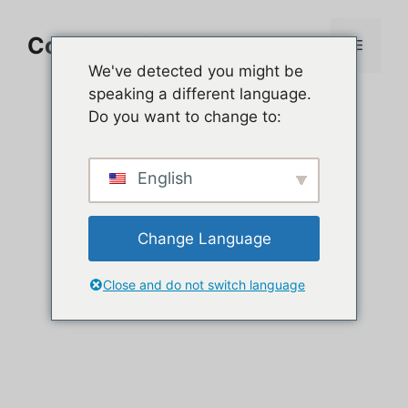
Aller
au
Comment jouer sur PC
Menu
contenu
We've detected you might be
speaking a different language.
Do you want to change to:
English
Change Language
Close and do not switch language