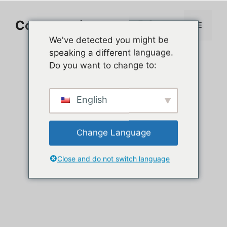
Aller
au
Comment jouer sur PC
Menu
contenu
We've detected you might be
speaking a different language.
Do you want to change to:
English
Change Language
Close and do not switch language