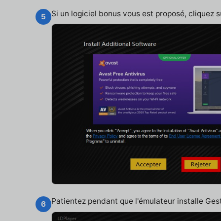
Si un logiciel bonus vous est proposé, cliquez 
5
Patientez pendant que l'émulateur installe Ges
6