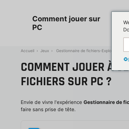
Aller
au
Accueil
Comment jouer sur
contenu
We
PC
Do
Contac
Accueil
›
Jeux
›
Gestionnaire de fichiers-Explorateur de 
COMMENT JOUER À GE
FICHIERS SUR PC ?
Envie de vivre l'expérience
Gestionnaire de fi
faire sans prise de tête.