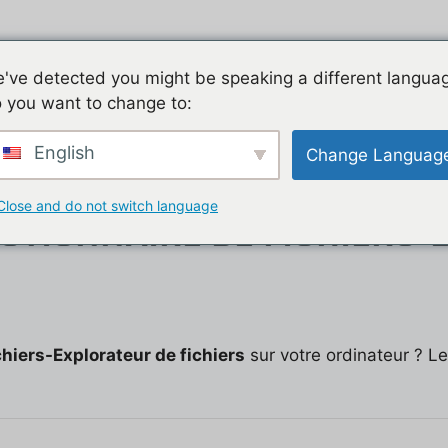
Jeu mobile, la liste de nos tutos
Les jeux mobiles du
've detected you might be speaking a different langua
 you want to change to:
t
English
Change Languag
fichiers
Close and do not switch language
STIONNAIRE DE FICHIERS-
chiers-Explorateur de fichiers
sur votre ordinateur ? L