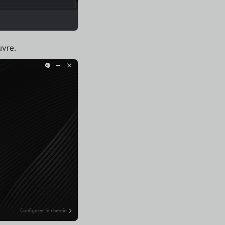
uvre.