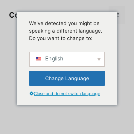
Aller
au
Comment jouer sur PC
Menu
contenu
We've detected you might be
speaking a different language.
Do you want to change to:
English
Change Language
Close and do not switch language