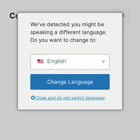
Aller
au
Comment jouer sur PC
Menu
contenu
We've detected you might be
speaking a different language.
Do you want to change to:
English
Change Language
Close and do not switch language