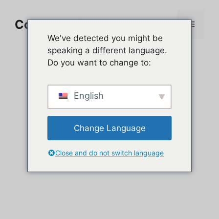
Aller
au
Comment jouer sur PC
Menu
contenu
We've detected you might be
speaking a different language.
Do you want to change to:
English
Change Language
Close and do not switch language