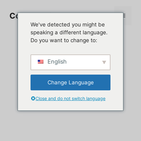
Aller
au
Comment jouer sur PC
Menu
contenu
We've detected you might be
speaking a different language.
Do you want to change to:
English
Change Language
Close and do not switch language