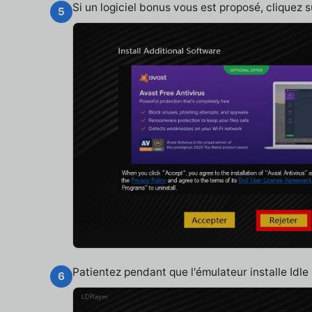
Si un logiciel bonus vous est proposé, cliquez 
5
Patientez pendant que l'émulateur installe Idl
6