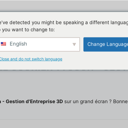
Jeu mobile, la liste de nos tutos
Les jeux mobiles du
've detected you might be speaking a different langua
 you want to change to:
t
English
Change Languag
rise 3D
Close and do not switch language
E COURIER TYCOON - GEST
n - Gestion d'Entreprise 3D
sur un grand écran ? Bonne 