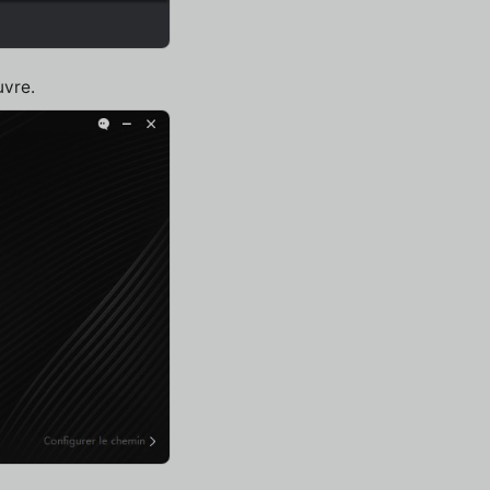
uvre.