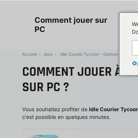
Aller
au
Accueil
Comment jouer sur
contenu
We
PC
Do
Contac
Accueil
›
Jeux
›
Idle Courier Tycoon - Gestion d'Entrep
COMMENT JOUER À IDL
SUR PC ?
Vous souhaitez profiter de
Idle Courier Tycoo
c'est possible en quelques minutes.