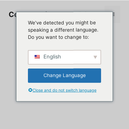
Aller
au
Comment jouer sur PC
Menu
contenu
We've detected you might be
speaking a different language.
Do you want to change to:
English
Change Language
Close and do not switch language