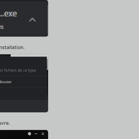
nstallation.
uvre.