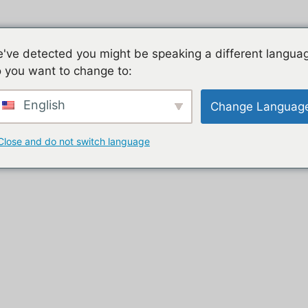
Jeu mobile, la liste de nos tutos
Les jeux mobiles du
've detected you might be speaking a different langua
 you want to change to:
t
English
Change Languag
Close and do not switch language