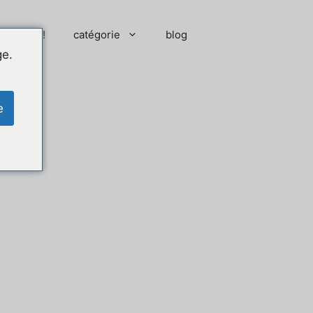
 moment !
catégorie
blog
ge.
e