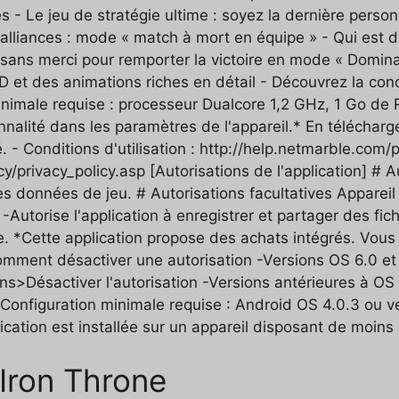
s - Le jeu de stratégie ultime : soyez la dernière perso
s alliances : mode « match à mort en équipe » - Qui est 
 sans merci pour remporter la victoire en mode « Dominat
 et des animations riches en détail - Découvrez la con
inimale requise : processeur Dualcore 1,2 GHz, 1 Go d
nnalité dans les paramètres de l'appareil.* En téléchar
té. - Conditions d'utilisation : http://help.netmarble.com
icy/privacy_policy.asp [Autorisations de l'application] #
 des données de jeu. # Autorisations facultatives Appareil 
-Autorise l'application à enregistrer et partager des fi
te. *Cette application propose des achats intégrés. Vous
Comment désactiver une autorisation -Versions OS 6.0 et
ons>Désactiver l'autorisation -Versions antérieures à OS
**Configuration minimale requise : Android OS 4.0.3 ou 
pplication est installée sur un appareil disposant de moi
 Iron Throne