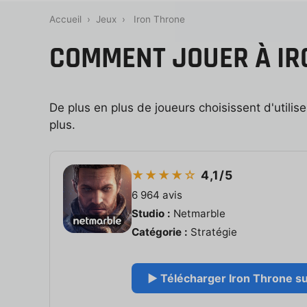
Accueil
›
Jeux
›
Iron Throne
COMMENT JOUER À IR
De plus en plus de joueurs choisissent d'utili
plus.
★★★★☆
4,1/5
6 964 avis
Studio :
Netmarble
Catégorie :
Stratégie
▶ Télécharger Iron Throne sur