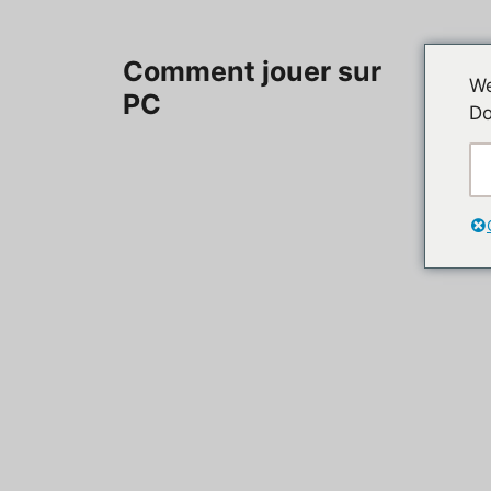
Aller
au
Accueil
Comment jouer sur
contenu
We
PC
Do
Contac