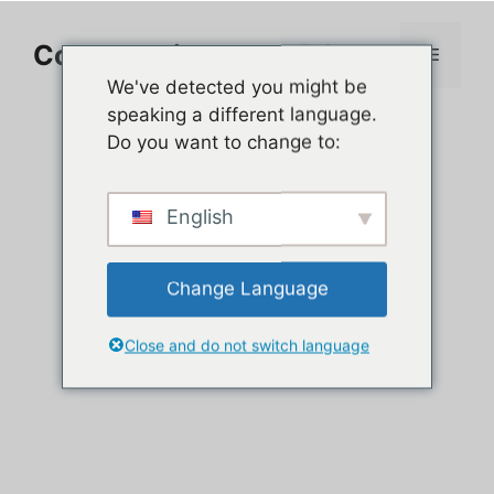
Aller
au
Comment jouer sur PC
Menu
contenu
We've detected you might be
speaking a different language.
Do you want to change to:
English
Change Language
Close and do not switch language