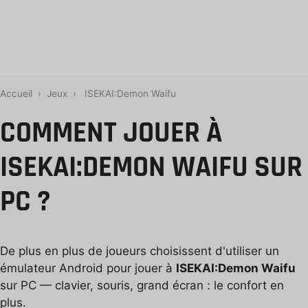
Accueil
›
Jeux
›
ISEKAI:Demon Waifu
COMMENT JOUER À
ISEKAI:DEMON WAIFU SUR
PC ?
De plus en plus de joueurs choisissent d'utiliser un
émulateur Android pour jouer à
ISEKAI:Demon Waifu
sur PC — clavier, souris, grand écran : le confort en
plus.