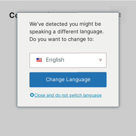
Aller
au
Comment jouer sur PC
Menu
contenu
We've detected you might be
speaking a different language.
Do you want to change to:
English
Change Language
Close and do not switch language