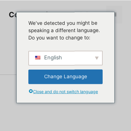
Aller
au
Comment jouer sur PC
Menu
contenu
We've detected you might be
speaking a different language.
Do you want to change to:
English
Change Language
Close and do not switch language