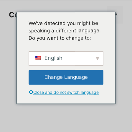
Aller
au
Comment jouer sur PC
Menu
contenu
We've detected you might be
speaking a different language.
Do you want to change to:
English
Change Language
Close and do not switch language