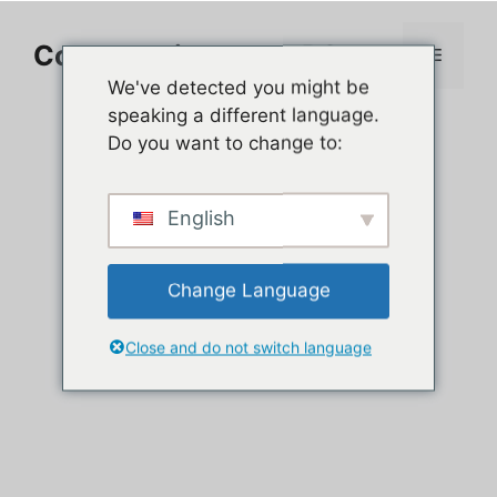
Aller
au
Comment jouer sur PC
Menu
contenu
We've detected you might be
speaking a different language.
Do you want to change to:
English
Change Language
Close and do not switch language