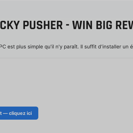
CKY PUSHER - WIN BIG RE
C est plus simple qu'il n'y paraît. Il suffit d'installer un
— cliquez ici