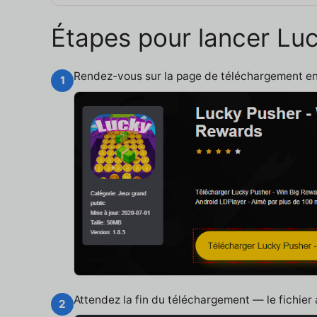
Étapes pour lancer Lu
Rendez-vous sur la page de téléchargement e
1
Attendez la fin du téléchargement — le fichier
2