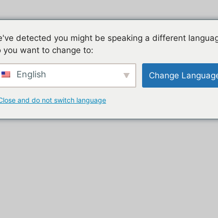
Jeu mobile, la liste de nos tutos
Les jeux mobiles du
've detected you might be speaking a different langua
 you want to change to:
t
English
Change Languag
Close and do not switch language