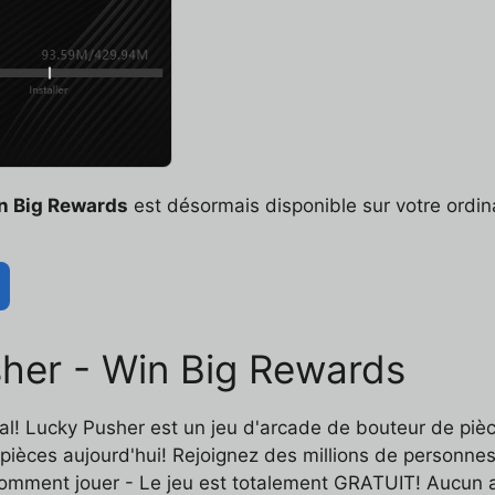
n Big Rewards
est désormais disponible sur votre ordina
her - Win Big Rewards
al! Lucky Pusher est un jeu d'arcade de bouteur de pièc
e pièces aujourd'hui! Rejoignez des millions de personne
 Comment jouer - Le jeu est totalement GRATUIT! Aucun a