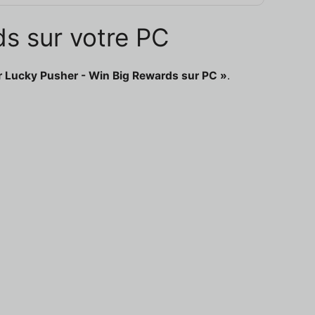
s sur votre PC
r Lucky Pusher - Win Big Rewards sur PC »
.