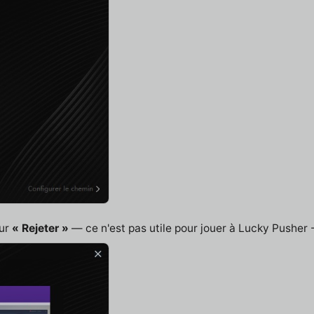
sur
« Rejeter »
— ce n'est pas utile pour jouer à Lucky Pusher 