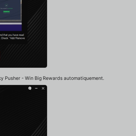
cky Pusher - Win Big Rewards automatiquement.