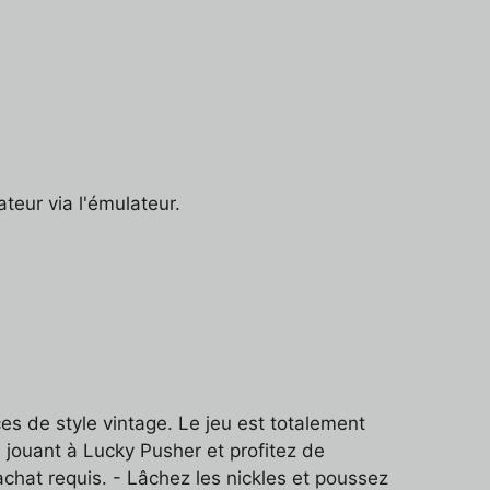
teur via l'émulateur.
es de style vintage. Le jeu est totalement
s jouant à Lucky Pusher et profitez de
chat requis. - Lâchez les nickles et poussez