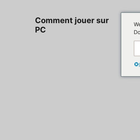
Aller
au
Accueil
Comment jouer sur
contenu
We
PC
Do
Contac