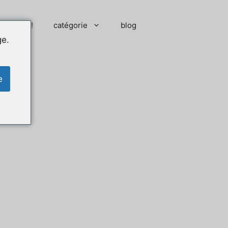
 moment !
catégorie
blog
ge.
e