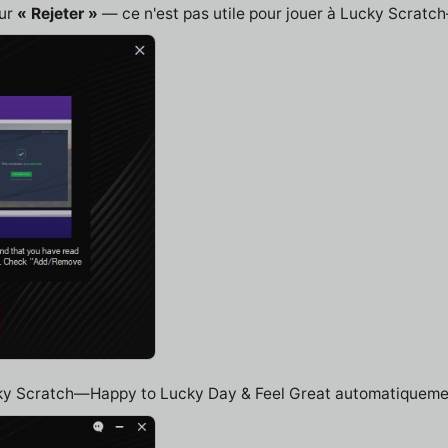
sur
« Rejeter »
— ce n'est pas utile pour jouer à Lucky Scrat
ucky Scratch—Happy to Lucky Day & Feel Great automatiqueme