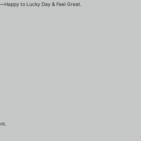
ch—Happy to Lucky Day & Feel Great.
nt.