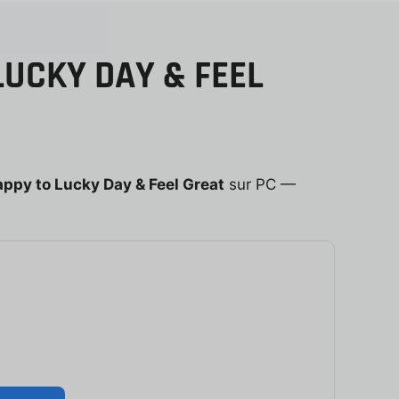
UCKY DAY & FEEL
py to Lucky Day & Feel Great
sur PC —