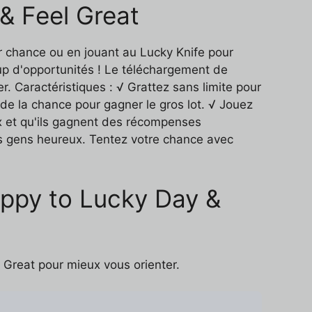
& Feel Great
ar chance ou en jouant au Lucky Knife pour
oup d'opportunités ! Le téléchargement de
. Caractéristiques : √ Grattez sans limite pour
de la chance pour gagner le gros lot. √ Jouez
x et qu'ils gagnent des récompenses
es gens heureux. Tentez votre chance avec
ppy to Lucky Day &
 Great pour mieux vous orienter.