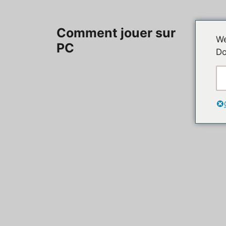
Aller
au
Accueil
Comment jouer sur
contenu
We
PC
Do
Contac