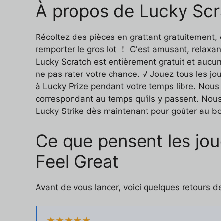
À propos de Lucky Sc
Récoltez des pièces en grattant gratuitement, e
remporter le gros lot ！ C'est amusant, relaxan
Lucky Scratch est entièrement gratuit et aucun
ne pas rater votre chance. √ Jouez tous les jo
à Lucky Prize pendant votre temps libre. Nous
correspondant au temps qu'ils y passent. Nous
Lucky Strike dès maintenant pour goûter au bo
Ce que pensent les jo
Feel Great
Avant de vous lancer, voici quelques retours 
★★★★★