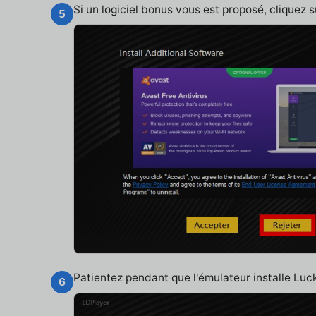
Si un logiciel bonus vous est proposé, cliquez 
5
Patientez pendant que l'émulateur installe L
6