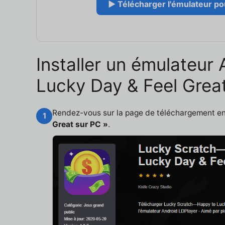
▶ Télécharger l'émulateur po
Installer un émulateu
Lucky Day & Feel Grea
Rendez-vous sur la page de téléchargement e
1
Great sur PC »
.