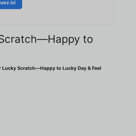
uez ici
y Scratch—Happy to
r Lucky Scratch—Happy to Lucky Day & Feel