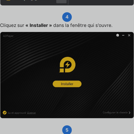
4
Cliquez sur
« Installer »
dans la fenêtre qui s'ouvre.
5