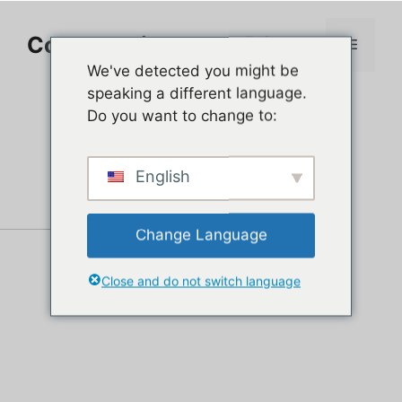
Aller
au
Comment jouer sur PC
Menu
contenu
We've detected you might be
speaking a different language.
Do you want to change to:
English
Change Language
Close and do not switch language