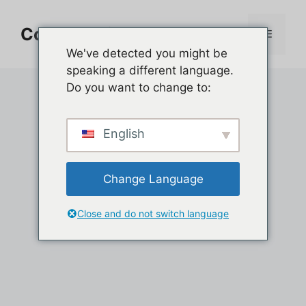
Aller
au
Comment jouer sur PC
Menu
contenu
We've detected you might be
speaking a different language.
Do you want to change to:
English
Change Language
Close and do not switch language