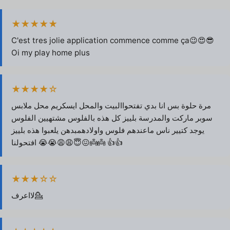
★★★★★
C'est tres jolie application commence comme ça😉😍😎
Oi my play home plus
★★★★☆
مرة حلوة بس انا بدي تفتحواالبيت والمحل ايسكريم محل ملابس
سوبر ماركت والمدرسة بلييز كل هذه بالفلوس مشتهيين الفلوس
يوجد كتيير ناس ماعندهم فلوس واولادهمبدهن يلعبوا هذه بلييز
افتحولنا 😭😭😩😩😇😖👼👼 👍👍
★★★☆☆
لااعرف💁