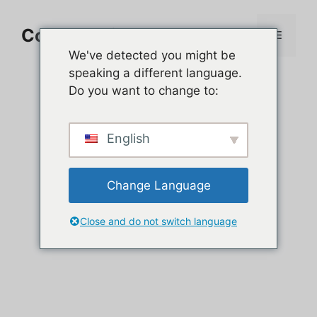
Aller
au
Comment jouer sur PC
Menu
contenu
We've detected you might be
speaking a different language.
Do you want to change to:
English
Change Language
Close and do not switch language