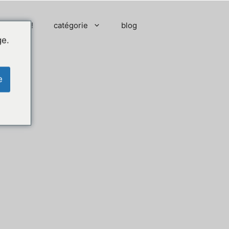
 moment !
catégorie
blog
ge.
e