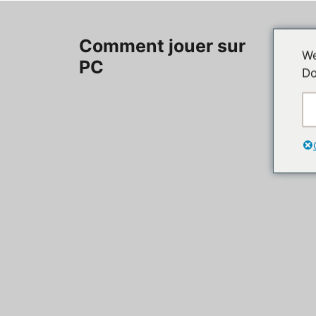
Aller
au
Accueil
Comment jouer sur
contenu
We
PC
Do
Contac