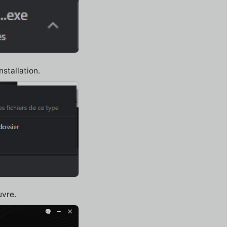
nstallation.
uvre.