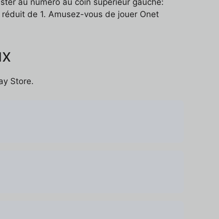
sister au numéro au coin supérieur gauche:
a réduit de 1. Amusez-vous de jouer Onet
ux
ay Store.