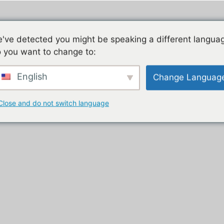
Jeu mobile, la liste de nos tutos
Les jeux mobiles du
've detected you might be speaking a different langua
 you want to change to:
t
English
Change Languag
Close and do not switch language