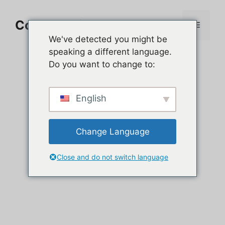
Aller
au
Comment jouer sur PC
Menu
contenu
We've detected you might be
speaking a different language.
Do you want to change to:
English
Change Language
Close and do not switch language