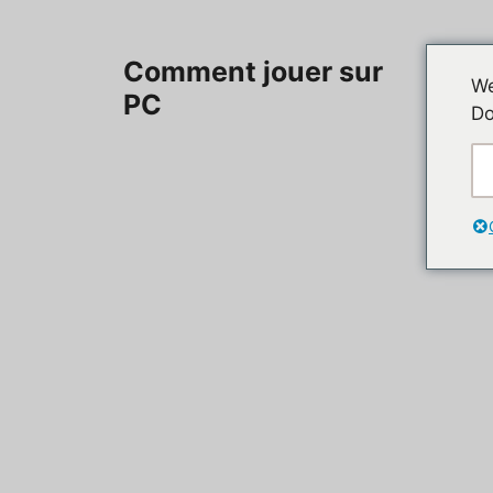
Aller
au
Accueil
Comment jouer sur
contenu
We
PC
Do
Contac