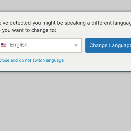
Jeu mobile, la liste de nos tutos
Les jeux mobiles du
've detected you might be speaking a different langua
 you want to change to:
t
English
Change Languag
Close and do not switch language