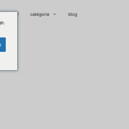
 moment !
catégorie
blog
ge.
e