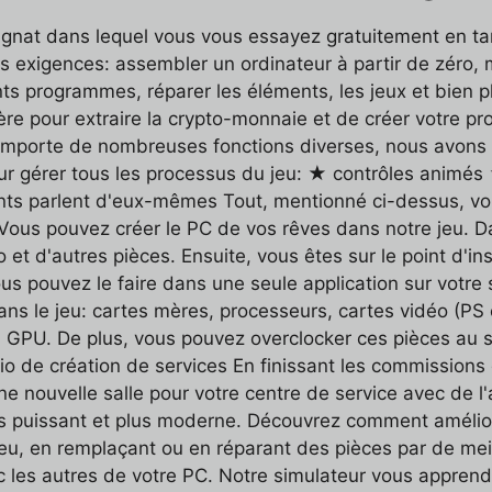
agnat dans lequel vous vous essayez gratuitement en t
 exigences: assembler un ordinateur à partir de zéro, 
ents programmes, réparer les éléments, les jeux et bien 
re pour extraire la crypto-monnaie et de créer votre pro
 comporte de nombreuses fonctions diverses, nous avons
ur gérer tous les processus du jeu: ★ contrôles animés
nts parlent d'eux-mêmes Tout, mentionné ci-dessus, vou
 Vous pouvez créer le PC de vos rêves dans notre jeu. D
t d'autres pièces. Ensuite, vous êtes sur le point d'insta
ous pouvez le faire dans une seule application sur votre
le jeu: cartes mères, processeurs, cartes vidéo (PS e
, GPU. De plus, vous pouvez overclocker ces pièces au so
o de création de services En finissant les commissions 
ne nouvelle salle pour votre centre de service avec de l'
s puissant et plus moderne. Découvrez comment amélior
jeu, en remplaçant ou en réparant des pièces par de mei
c les autres de votre PC. Notre simulateur vous apprend