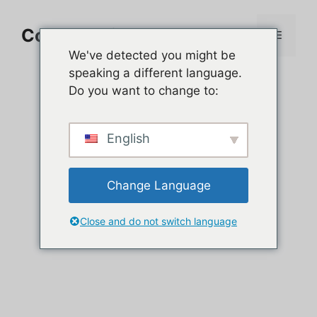
Aller
au
Comment jouer sur PC
Menu
contenu
We've detected you might be
speaking a different language.
Do you want to change to:
English
Change Language
Close and do not switch language