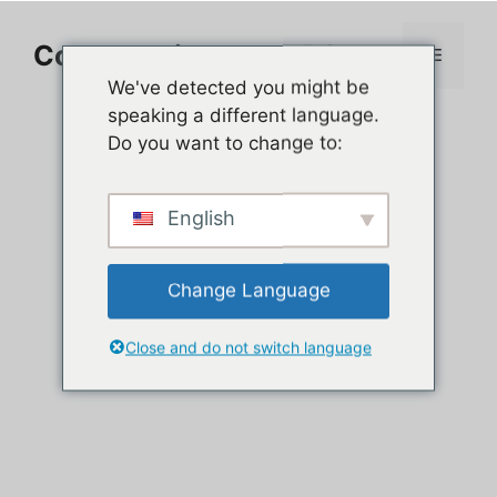
Aller
au
Comment jouer sur PC
Menu
contenu
We've detected you might be
speaking a different language.
Do you want to change to:
English
Change Language
Close and do not switch language