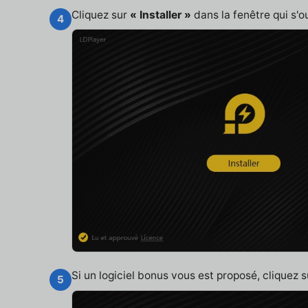
Cliquez sur
« Installer »
dans la fenêtre qui s'o
4
Si un logiciel bonus vous est proposé, cliquez 
5