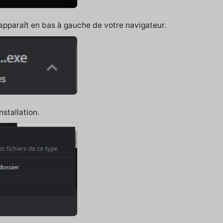
 apparaît en bas à gauche de votre navigateur.
nstallation.