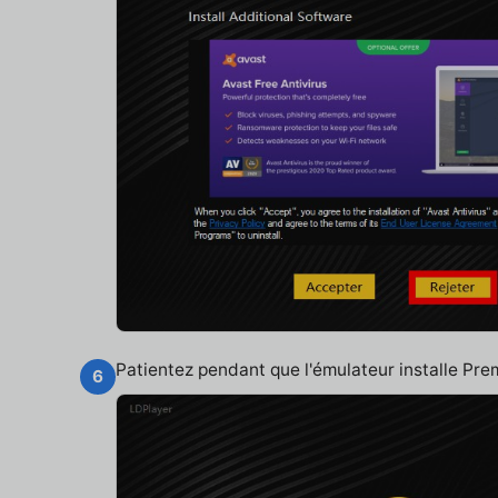
Patientez pendant que l'émulateur installe Pre
6