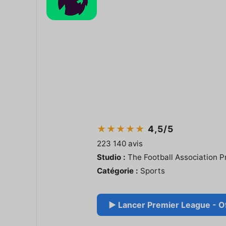
★★★★★
4,5/5
223 140 avis
Studio :
The Football Association 
Catégorie :
Sports
▶ Lancer Premier League - Off