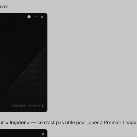
uvre.
sur
« Rejeter »
— ce n'est pas utile pour jouer à Premier League