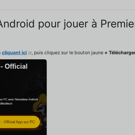
 Android pour jouer à Premie
n
cliquant ici
, puis cliquez sur le bouton jaune
« Télécharger