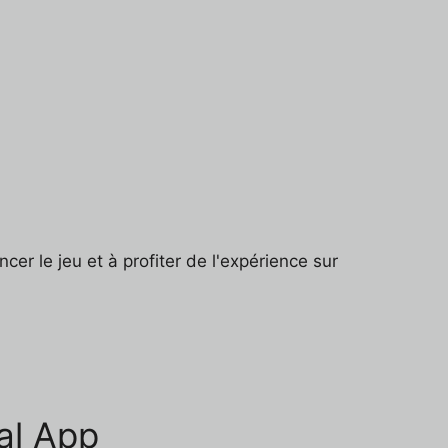
ncer le jeu et à profiter de l'expérience sur
ial App