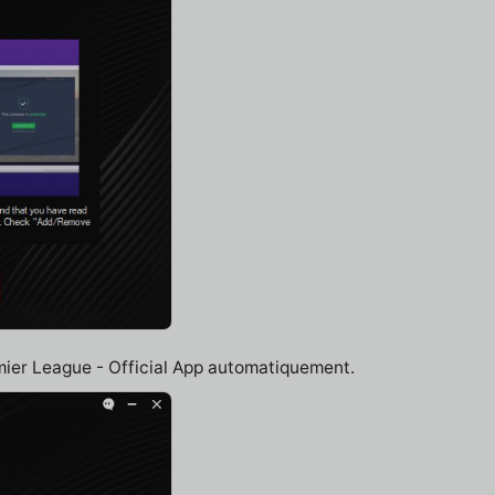
mier League - Official App automatiquement.