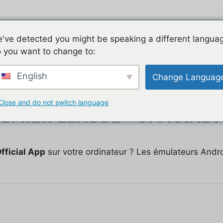
Jeu mobile, la liste de nos tutos
Les jeux mobiles du
've detected you might be speaking a different langua
 you want to change to:
t
English
Change Languag
Close and do not switch language
MIER LEAGUE - OFFICIAL 
fficial App
sur votre ordinateur ? Les émulateurs Andro