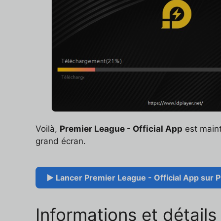
Voilà,
Premier League - Official App
est mainte
grand écran.
▶ Lancer Premier League - Official App sur P
Informations et détails