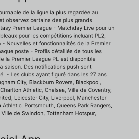
ournable de la ligue la plus regardée au
et observez certains des plus grands
antasy Premier League - Matchday Live pour un
ableaux pour les compétitions incluant PL2,
- Nouvelles et fonctionnalités de la Premier
que poste - Profils détaillés de tous les
de la Premier League PL est disponible
a saison. Des notifications push sont
é. - Les clubs ayant figuré dans les 27 ans
mingham City, Blackburn Rovers, Blackpool,
harlton Athletic, Chelsea, Ville de Coventry,
ited, Leicester City, Liverpool, Manchester
m Athletic, Portsmouth, Queens Park Rangers,
 Ville de Swindon, Tottenham Hotspur,